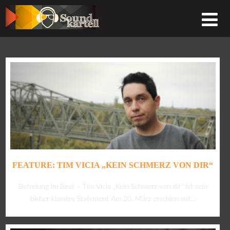
FEATURE: TIM VICIA „KEIN SCHMERZ VON DIR“
Befreiung im Beat – Tim Vicia „Kein Schmerz von dir“ ist sein
bisher klarstes Statement Am 20. März erschien mit...