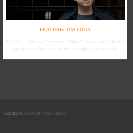
FEATURE: TIM VICIA
Tim Vicia – Zwischen Schmerz und Trost Es gibt Künstler, die ihre
Hörer:innen einfach nur unterhalten wollen. Und dann gibt...
Webdesign by
Delight Mediadesign