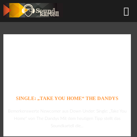
SINGLE: „TAKE YOU HOME“ THE DANDYS
Bemerkenswerte Newcomer aus Down Under: Single: „Take You
Home“ von The Dandys Mit dem heutigen Tipp stellt das
Soundkartell die...