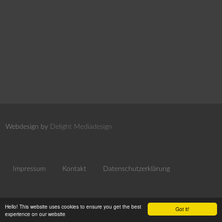
Webdesign by
Delight Mediadesign
Impressum
Kontakt
Datenschutzerklärung
Hello! This website uses cookies to ensure you get the best
Got it!
experience on our website