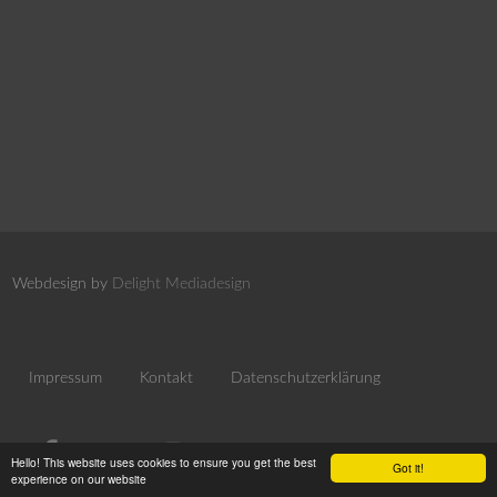
Webdesign by
Delight Mediadesign
Impressum
Kontakt
Datenschutzerklärung
Hello! This website uses cookies to ensure you get the best
Got it!
experience on our website