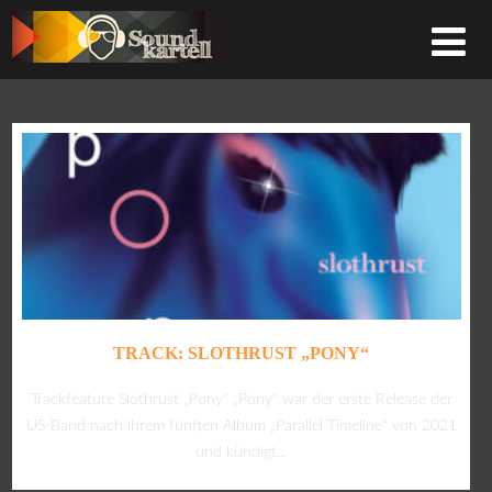
TRACK: SLOTHRUST „PONY“
Trackfeature Slothrust „Pony“ „Pony“ war der erste Release der
US-Band nach ihrem fünften Album „Parallel Timeline“ von 2021
und kündigt...