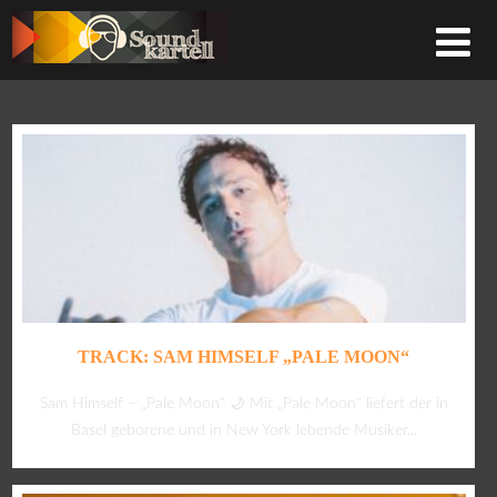
TRACK: SAM HIMSELF „PALE MOON“
Sam Himself – „Pale Moon“ 🌙 Mit „Pale Moon“ liefert der in
Basel geborene und in New York lebende Musiker...