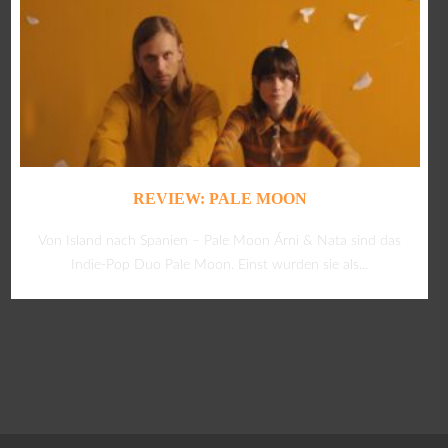
REVIEW: PALE MOON
Von Island nach Spanien – Pale Moon Árni & Nata sind das
Indie-Pop Duo Pale Moon. Einst wurden sie als...