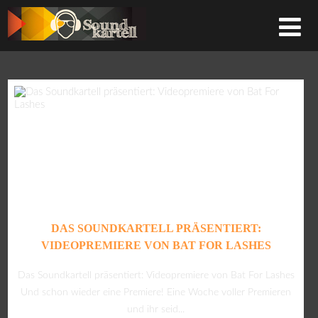
DAS SOUNDKARTELL PRÄSENTIERT:
VIDEOPREMIERE VON BAT FOR LASHES
Das Soundkartell präsentiert: Videopremiere von Bat For Lashes
Und schon wieder eine Premiere! Eine Woche voller Premieren
und ihr seid...