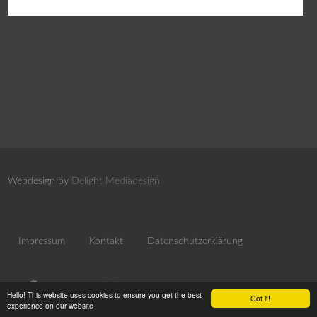
Webdesign by
Delight Mediadesign
Impressum
Kontakt
Datenschutzerklärung
Hello! This website uses cookies to ensure you get the best
Got it!
experience on our website