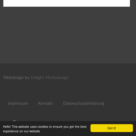
Webdesign by
Delight Mediadesign
Impressum
Kontakt
Datenschutzerklärung
Hello! This website uses cookies to ensure you get the best
Got it!
experience on our website