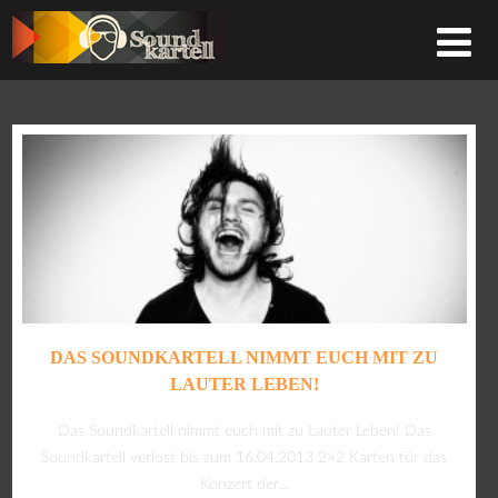
DAS SOUNDKARTELL NIMMT EUCH MIT ZU
LAUTER LEBEN!
Das Soundkartell nimmt euch mit zu Lauter Leben! Das
Soundkartell verlost bis zum 16.04.2013 2×2 Karten für das
Konzert der...