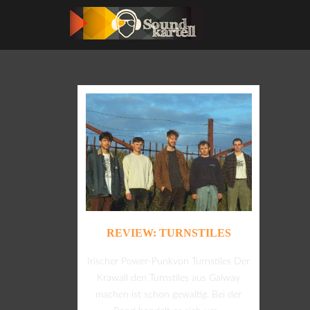
REVIEW: TURNSTILES
Irischer Power-Punkvon Turnstiles Der
Krawall den Turnstiles aus Galway
machen ist schon gewaltig. Bei der